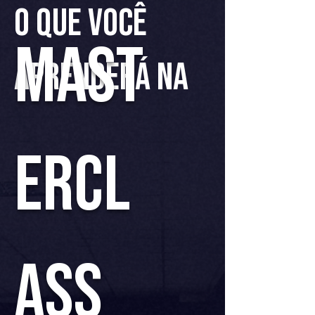
o que você
mast
aprenderá na
ercl
ass