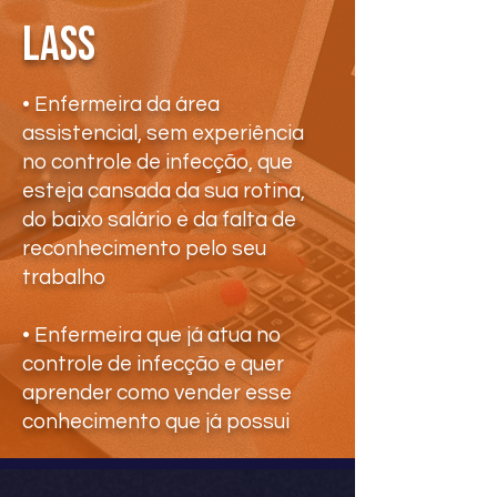
lass
• Enfermeira da área
assistencial, sem experiência
no controle de infecção, que
esteja cansada da sua rotina,
do baixo salário e da falta de
reconhecimento pelo seu
trabalho
• Enfermeira que já atua no
controle de infecção e quer
aprender como vender esse
conhecimento que já possui