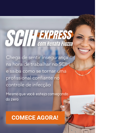
Chega de sentir insegurança
na hora de trabalhar no SCIH
e saiba como se tornar uma
profissional confiante no
controle de infecção
Mesmo que você esteja começando
do zero
COMECE AGORA!